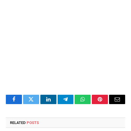
Facebook
Twitter
LinkedIn
Telegram
WhatsApp
Pinterest
Email
RELATED
POSTS