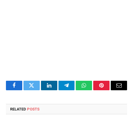
Facebook
Twitter
LinkedIn
Telegram
WhatsApp
Pinterest
Email
RELATED
POSTS