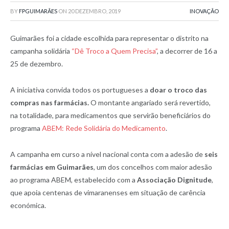
BY
FPGUIMARÃES
ON
20 DEZEMBRO, 2019
INOVAÇÃO
Guimarães foi a cidade escolhida para representar o distrito na
campanha solidária
“Dê Troco a Quem Precisa”
, a decorrer de 16 a
25 de dezembro.
A iniciativa convida todos os portugueses a
doar o troco das
compras nas farmácias.
O montante angariado será revertido,
na totalidade, para medicamentos que servirão beneficiários do
programa
ABEM: Rede Solidária do Medicamento
.
A campanha em curso a nível nacional conta com a adesão de
seis
farmácias em Guimarães
, um dos concelhos com maior adesão
ao programa ABEM, estabelecido com a
Associação Dignitude
,
que apoia centenas de vimaranenses em situação de carência
económica.