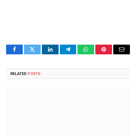
Facebook
Twitter
LinkedIn
Telegram
WhatsApp
Pinterest
Email
RELATED
POSTS