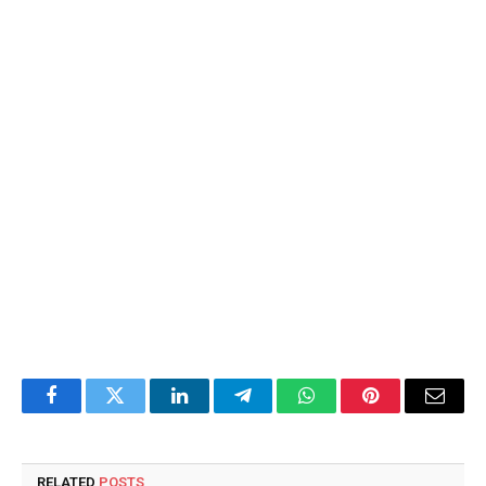
Facebook
Twitter
LinkedIn
Telegram
WhatsApp
Pinterest
Email
RELATED
POSTS