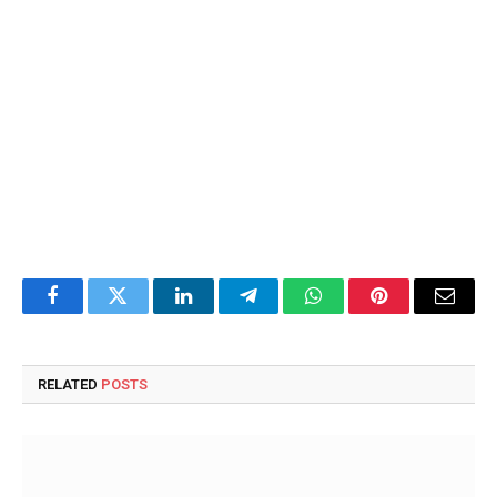
Facebook
Twitter
LinkedIn
Telegram
WhatsApp
Pinterest
Email
RELATED
POSTS