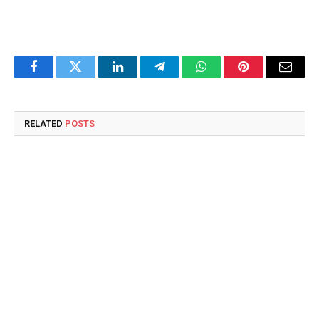
Facebook
Twitter
LinkedIn
Telegram
WhatsApp
Pinterest
Email
RELATED
POSTS