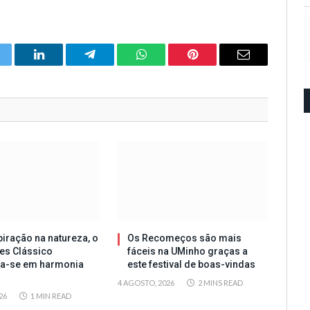
itter
LinkedIn
Telegram
WhatsApp
Pinterest
Email
iração na natureza, o
Os Recomeços são mais
es Clássico
fáceis na UMinho graças a
ta-se em harmonia
este festival de boas-vindas
4 AGOSTO, 2026
2 MINS READ
26
1 MIN READ