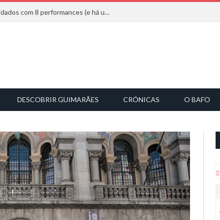
Mucho Flow alarga leque de convidados com 8 performances (e há uma saída)
DESCOBRIR GUIMARÃES
CRÓNICAS
O BAFO