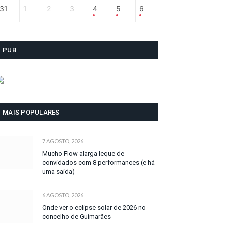
31
1
2
3
4
5
6
PUB
MAIS POPULARES
7 AGOSTO, 2026
Mucho Flow alarga leque de
convidados com 8 performances (e há
uma saída)
6 AGOSTO, 2026
Onde ver o eclipse solar de 2026 no
concelho de Guimarães