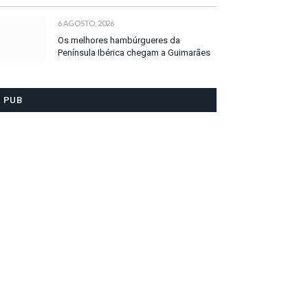
6 AGOSTO, 2026
Os melhores hambúrgueres da
Península Ibérica chegam a Guimarães
PUB