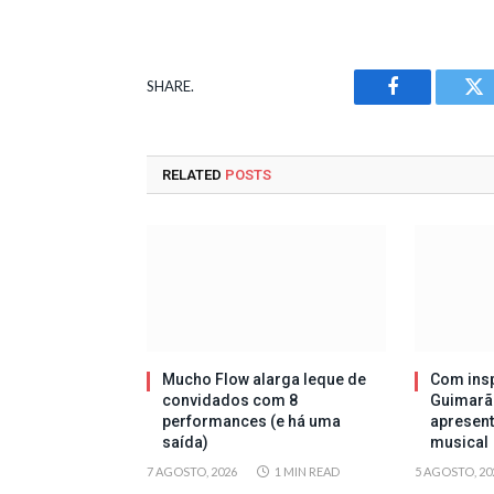
SHARE.
Facebook
Tw
RELATED
POSTS
Mucho Flow alarga leque de
Com insp
convidados com 8
Guimarã
performances (e há uma
apresen
saída)
musical
7 AGOSTO, 2026
1 MIN READ
5 AGOSTO, 20