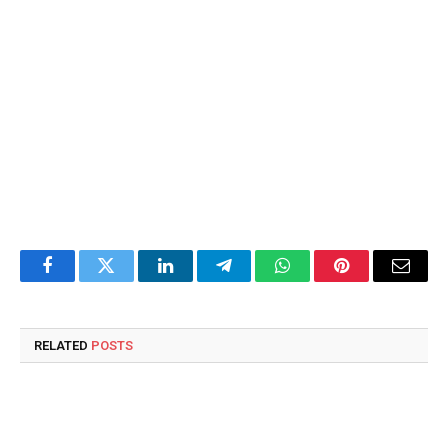
Facebook
Twitter
LinkedIn
Telegram
WhatsApp
Pinterest
Email
RELATED
POSTS