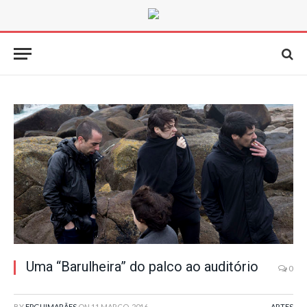
Uma “Barulheira” do palco ao auditório
0
BY
FPGUIMARÃES
ON
11 MARÇO, 2016
ARTES