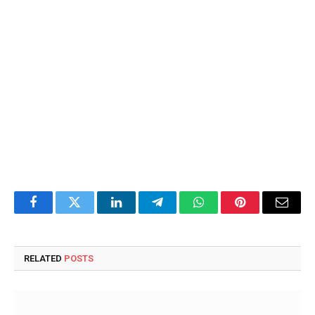
Facebook
Twitter
LinkedIn
Telegram
WhatsApp
Pinterest
Email
RELATED
POSTS