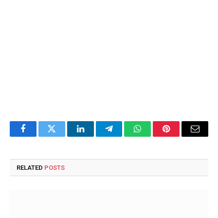
Facebook
Twitter
LinkedIn
Telegram
WhatsApp
Pinterest
Email
RELATED
POSTS