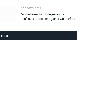
6 AGOSTO, 2026
Os melhores hambúrgueres da
Península Ibérica chegam a Guimarães
PUB