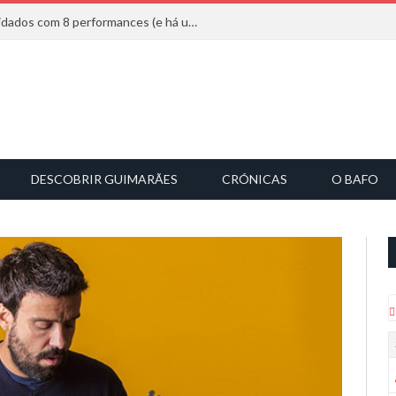
Mucho Flow alarga leque de convidados com 8 performances (e há uma saída)
DESCOBRIR GUIMARÃES
CRÓNICAS
O BAFO