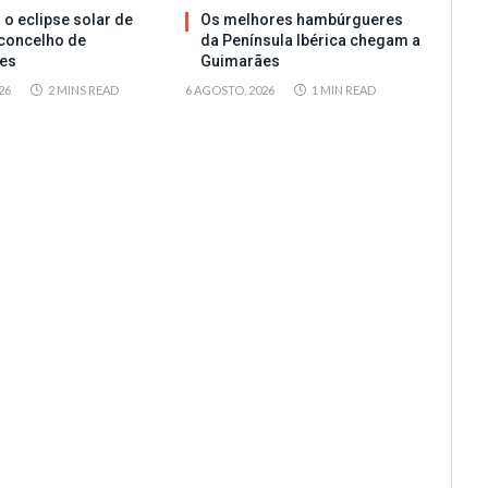
 o eclipse solar de
Os melhores hambúrgueres
concelho de
da Península Ibérica chegam a
es
Guimarães
26
2 MINS READ
6 AGOSTO, 2026
1 MIN READ