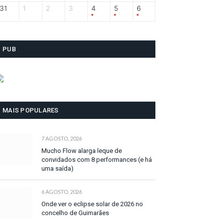
31
1
2
3
4
5
6
PUB
MAIS POPULARES
7 AGOSTO, 2026
Mucho Flow alarga leque de
convidados com 8 performances (e há
uma saída)
6 AGOSTO, 2026
Onde ver o eclipse solar de 2026 no
concelho de Guimarães