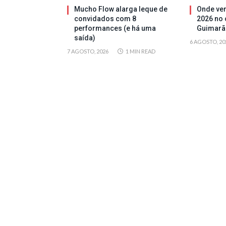
Mucho Flow alarga leque de
Onde ver
convidados com 8
2026 no 
performances (e há uma
Guimarã
saída)
6 AGOSTO, 20
7 AGOSTO, 2026
1 MIN READ