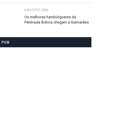
6 AGOSTO, 2026
Os melhores hambúrgueres da
Península Ibérica chegam a Guimarães
PUB