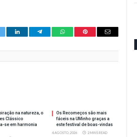
itter
LinkedIn
Telegram
WhatsApp
Pinterest
Email
iração na natureza, o
Os Recomeços são mais
es Clássico
fáceis na UMinho graças a
ta-se em harmonia
este festival de boas-vindas
4 AGOSTO, 2026
2 MINS READ