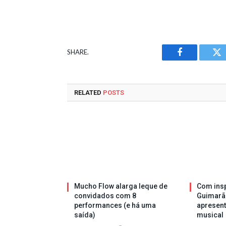
SHARE.
Facebook
Tw
RELATED
POSTS
Mucho Flow alarga leque de
Com insp
convidados com 8
Guimarã
performances (e há uma
apresen
saída)
musical