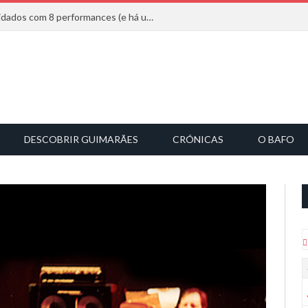
Mucho Flow alarga leque de convidados com 8 performances (e há uma saída)
DESCOBRIR GUIMARÃES
CRÓNICAS
O BAFO