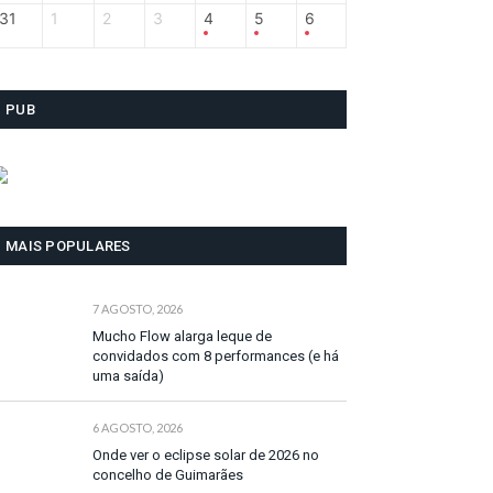
31
1
2
3
4
5
6
PUB
MAIS POPULARES
7 AGOSTO, 2026
Mucho Flow alarga leque de
convidados com 8 performances (e há
uma saída)
6 AGOSTO, 2026
Onde ver o eclipse solar de 2026 no
concelho de Guimarães