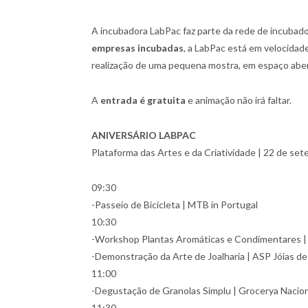
A incubadora LabPac faz parte da rede de incubad
empresas incubadas
, a LabPac está em velocidade
realização de uma pequena mostra, em espaço abert
A
entrada é gratuita
e animação não irá faltar.
ANIVERSÁRIO LABPAC
Plataforma das Artes e da Criatividade | 22 de se
09:30
-Passeio de Bicicleta | MTB in Portugal
10:30
-Workshop Plantas Aromáticas e Condimentares 
-Demonstração da Arte de Joalharia | ASP Jóias d
11:00
-Degustação de Granolas Simplu | Grocerya Nacion
11:30