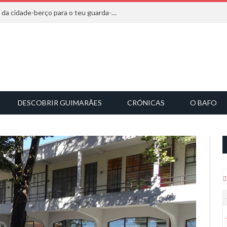
20 marcas que saem diretamente da cidade-berço para o teu guarda-roupa
DESCOBRIR GUIMARÃES
CRÓNICAS
O BAFO