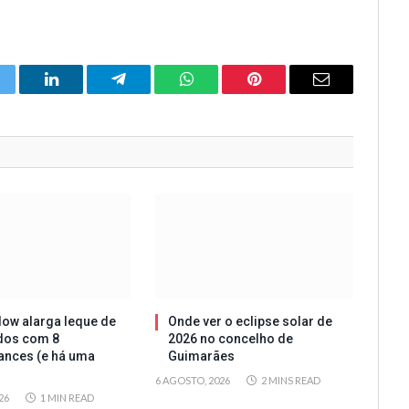
itter
LinkedIn
Telegram
WhatsApp
Pinterest
Email
ow alarga leque de
Onde ver o eclipse solar de
dos com 8
2026 no concelho de
ances (e há uma
Guimarães
6 AGOSTO, 2026
2 MINS READ
26
1 MIN READ