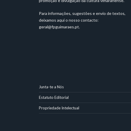
promoção e divulgação da cultura vimaranense.
Para informações, sugestões e envio de textos,
deixamos aqui o nosso contacto:
geral@fpguimaraes.pt
.
Junta-te a Nós
Estatuto Editorial
Propriedade Intelectual