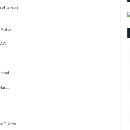
 Get Green
e Autor
 JAG
ional
 Marca
os D`Arte