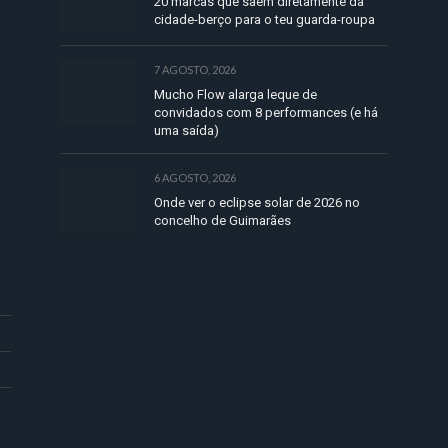
20 marcas que saem diretamente da
cidade-berço para o teu guarda-roupa
7 AGOSTO, 2026
Mucho Flow alarga leque de
convidados com 8 performances (e há
uma saída)
6 AGOSTO, 2026
Onde ver o eclipse solar de 2026 no
concelho de Guimarães