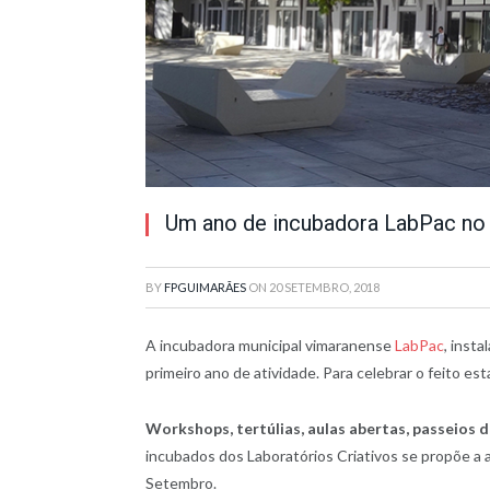
Um ano de incubadora LabPac no
BY
FPGUIMARÃES
ON
20 SETEMBRO, 2018
A incubadora municipal vimaranense
LabPac
, inst
primeiro ano de atividade. Para celebrar o feito es
Workshops, tertúlias, aulas abertas, passeios d
incubados dos Laboratórios Criativos se propõe a
Setembro.