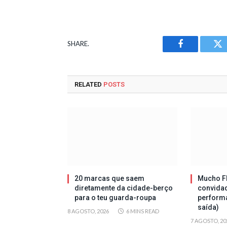
SHARE.
Facebook
Tw
RELATED
POSTS
20 marcas que saem
Mucho Fl
diretamente da cidade-berço
convida
para o teu guarda-roupa
perform
saída)
8 AGOSTO, 2026
6 MINS READ
7 AGOSTO, 20