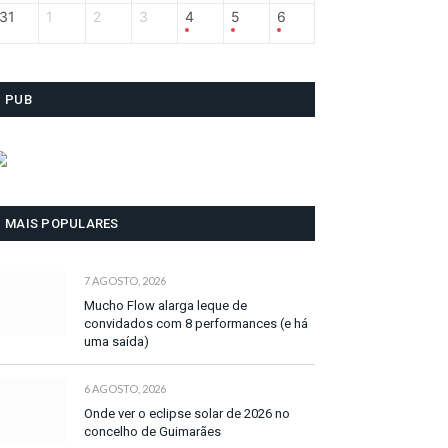
31
1
2
3
4
5
6
PUB
MAIS POPULARES
7 AGOSTO, 2026
Mucho Flow alarga leque de
convidados com 8 performances (e há
uma saída)
6 AGOSTO, 2026
Onde ver o eclipse solar de 2026 no
concelho de Guimarães