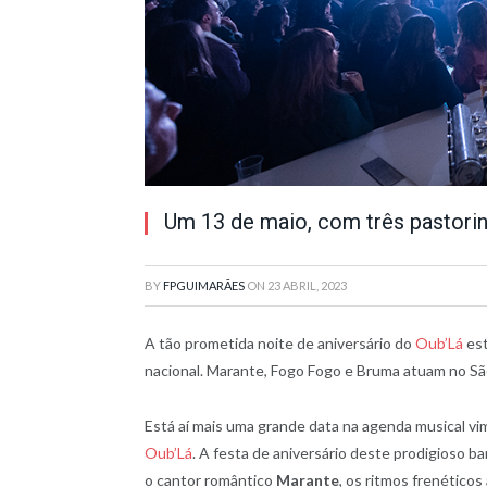
Um 13 de maio, com três pastorinh
BY
FPGUIMARÃES
ON
23 ABRIL, 2023
A tão prometida noite de aniversário do
Oub’Lá
est
nacional. Marante, Fogo Fogo e Bruma atuam no S
Está aí mais uma grande data na agenda musical vi
Oub’Lá
. A festa de aniversário deste prodigioso b
o cantor romântico
Marante
, os ritmos frenéticos