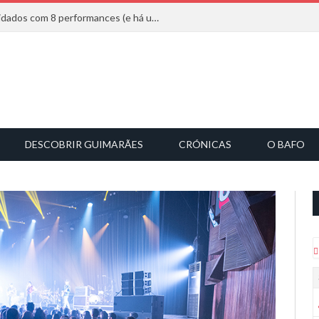
Mucho Flow alarga leque de convidados com 8 performances (e há uma saída)
DESCOBRIR GUIMARÃES
CRÓNICAS
O BAFO