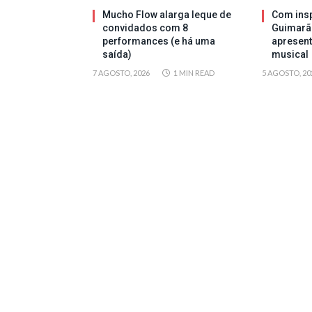
Mucho Flow alarga leque de
Com insp
convidados com 8
Guimarã
performances (e há uma
apresen
saída)
musical
7 AGOSTO, 2026
1 MIN READ
5 AGOSTO, 20