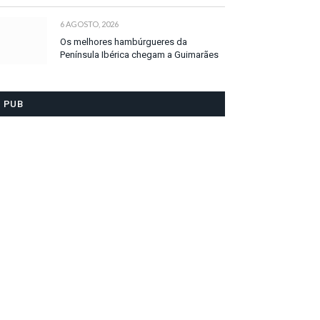
6 AGOSTO, 2026
Os melhores hambúrgueres da
Península Ibérica chegam a Guimarães
PUB