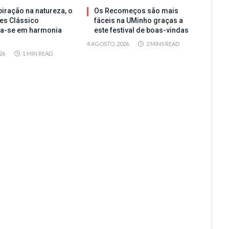
iração na natureza, o
Os Recomeços são mais
es Clássico
fáceis na UMinho graças a
ta-se em harmonia
este festival de boas-vindas
4 AGOSTO, 2026
2 MINS READ
26
1 MIN READ