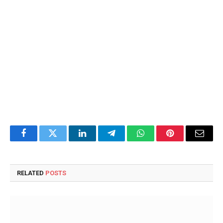
Facebook
Twitter
LinkedIn
Telegram
WhatsApp
Pinterest
Email
RELATED
POSTS