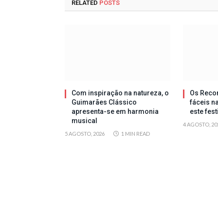
RELATED
POSTS
Com inspiração na natureza, o
Os Reco
Guimarães Clássico
fáceis n
apresenta-se em harmonia
este fes
musical
4 AGOSTO, 20
5 AGOSTO, 2026
1 MIN READ