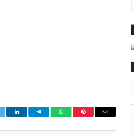
itter
LinkedIn
Telegram
WhatsApp
Pinterest
Email