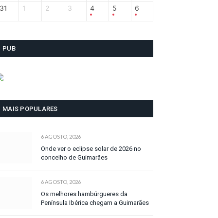
31
1
2
3
4
5
6
PUB
MAIS POPULARES
6 AGOSTO, 2026
Onde ver o eclipse solar de 2026 no
concelho de Guimarães
6 AGOSTO, 2026
Os melhores hambúrgueres da
Península Ibérica chegam a Guimarães