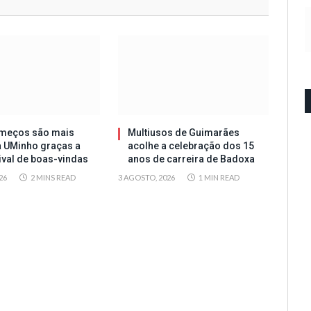
meços são mais
Multiusos de Guimarães
a UMinho graças a
acolhe a celebração dos 15
tival de boas-vindas
anos de carreira de Badoxa
26
2 MINS READ
3 AGOSTO, 2026
1 MIN READ