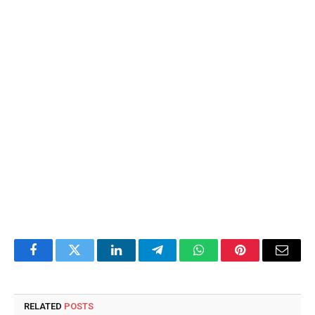
Facebook
Twitter
LinkedIn
Telegram
WhatsApp
Pinterest
Email
RELATED
POSTS