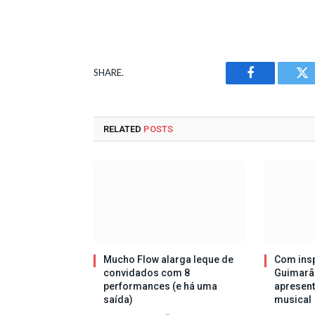
SHARE.
Facebook
Tw
RELATED
POSTS
Mucho Flow alarga leque de
Com insp
convidados com 8
Guimarã
performances (e há uma
apresen
saída)
musical