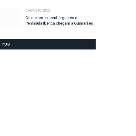
6 AGOSTO, 2026
Os melhores hambúrgueres da
Península Ibérica chegam a Guimarães
PUB