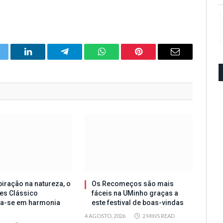
itter
LinkedIn
Telegram
WhatsApp
Pinterest
Email
iração na natureza, o
Os Recomeços são mais
es Clássico
fáceis na UMinho graças a
ta-se em harmonia
este festival de boas-vindas
4 AGOSTO, 2026
2 MINS READ