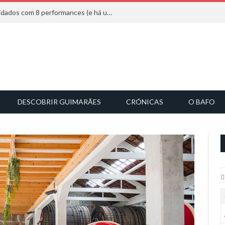
Mucho Flow alarga leque de convidados com 8 performances (e há uma saída)
DESCOBRIR GUIMARÃES
CRÓNICAS
O BAFO