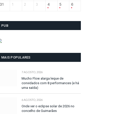
31
1
2
3
4
5
6
PUB
MAIS POPULARES
7 AGOSTO, 2026
Mucho Flow alarga leque de
convidados com 8 performances (e há
uma saída)
6 AGOSTO, 2026
Onde ver o eclipse solar de 2026 no
concelho de Guimarães