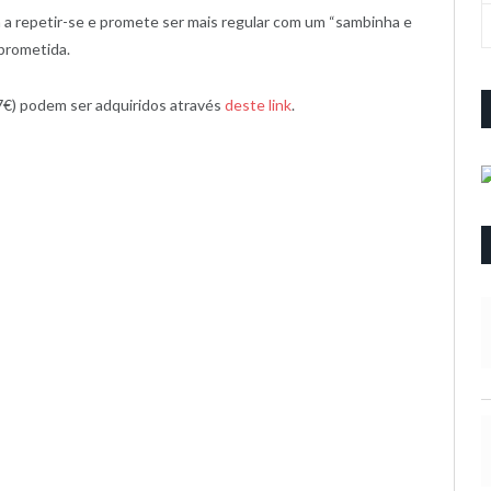
a a repetir-se e promete ser mais regular com um “sambinha e
prometida.
 7€) podem ser adquiridos através
deste link
.