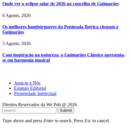
Onde ver o eclipse solar de 2026 no concelho de Guimarães
6 Agosto, 2026
Os melhores hambúrgueres da Península Ibérica chegam a
Guimarães
5 Agosto, 2026
Com inspiração na natureza, o Guimarães Clássico apresenta-
se em harmonia musical
Junta-te a Nós
Estatuto Editorial
Propriedade Intelectual
Direitos Reservados da We Pub @ 2026
Submit
Type above and press
Enter
to search. Press
Esc
to cancel.