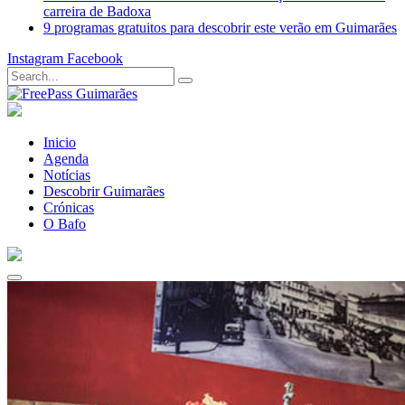
carreira de Badoxa
9 programas gratuitos para descobrir este verão em Guimarães
Instagram
Facebook
Inicio
Agenda
Notícias
Descobrir Guimarães
Crónicas
O Bafo