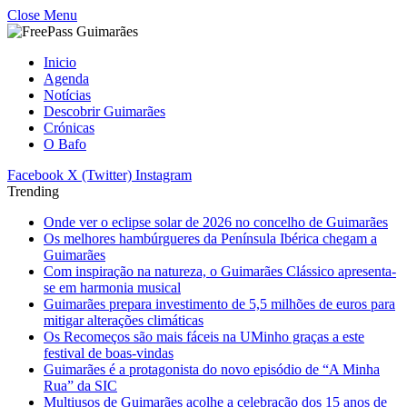
Close Menu
Inicio
Agenda
Notícias
Descobrir Guimarães
Crónicas
O Bafo
Facebook
X (Twitter)
Instagram
Trending
Onde ver o eclipse solar de 2026 no concelho de Guimarães
Os melhores hambúrgueres da Península Ibérica chegam a
Guimarães
Com inspiração na natureza, o Guimarães Clássico apresenta-
se em harmonia musical
Guimarães prepara investimento de 5,5 milhões de euros para
mitigar alterações climáticas
Os Recomeços são mais fáceis na UMinho graças a este
festival de boas-vindas
Guimarães é a protagonista do novo episódio de “A Minha
Rua” da SIC
Multiusos de Guimarães acolhe a celebração dos 15 anos de