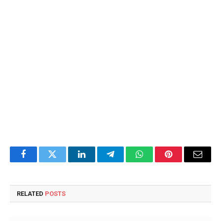
Facebook
Twitter
LinkedIn
Telegram
WhatsApp
Pinterest
Email
RELATED
POSTS