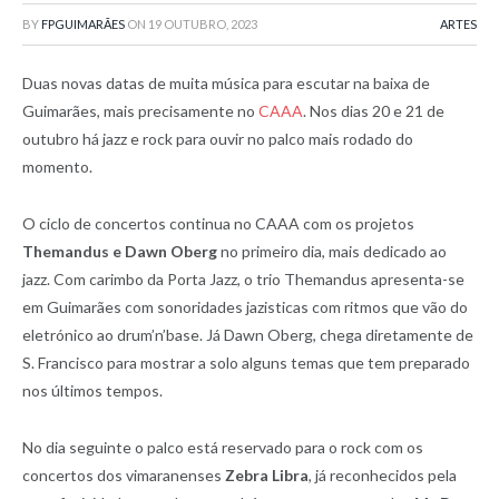
BY
FPGUIMARÃES
ON
19 OUTUBRO, 2023
ARTES
Duas novas datas de muita música para escutar na baixa de
Guimarães, mais precisamente no
CAAA
. Nos dias 20 e 21 de
outubro há jazz e rock para ouvir no palco mais rodado do
momento.
O ciclo de concertos continua no CAAA com os projetos
Themandus e Dawn Oberg
no primeiro dia, mais dedicado ao
jazz. Com carimbo da Porta Jazz, o trio Themandus apresenta-se
em Guimarães com sonoridades jazisticas com ritmos que vão do
eletrónico ao drum’n’base. Já Dawn Oberg, chega diretamente de
S. Francisco para mostrar a solo alguns temas que tem preparado
nos últimos tempos.
No dia seguinte o palco está reservado para o rock com os
concertos dos vimaranenses
Zebra Libra
, já reconhecidos pela