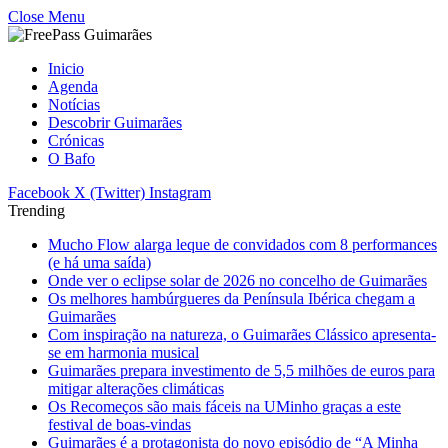
Close Menu
Inicio
Agenda
Notícias
Descobrir Guimarães
Crónicas
O Bafo
Facebook
X (Twitter)
Instagram
Trending
Mucho Flow alarga leque de convidados com 8 performances
(e há uma saída)
Onde ver o eclipse solar de 2026 no concelho de Guimarães
Os melhores hambúrgueres da Península Ibérica chegam a
Guimarães
Com inspiração na natureza, o Guimarães Clássico apresenta-
se em harmonia musical
Guimarães prepara investimento de 5,5 milhões de euros para
mitigar alterações climáticas
Os Recomeços são mais fáceis na UMinho graças a este
festival de boas-vindas
Guimarães é a protagonista do novo episódio de “A Minha