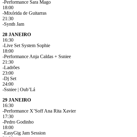
-Performance Sara Mago
18:00
-Mixórida de Guitarras
21:30
-Synth Jam
28 JANEIRO
16:30
-Live Set System Sophie
18:00
-Performance Anja Caldas + Ssniee
21:30
-Ladrões
23:00
-Dj Set
24:00
-Ssniee | Oub’Lá
29 JANEIRO
16:30
-Performance X’Soff Ana Rita Xavier
17:30
-Pedro Godinho
18:00
-EasyGig Jam Session