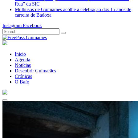
Rua” da SIC
Multiusos de Guimarães acolhe a celebração dos 15 anos de
carreira de Badoxa
Instagram
Facebook
Inicio
Agenda
Notícias
Descobrir Guimarães
Crónicas
O Bafo