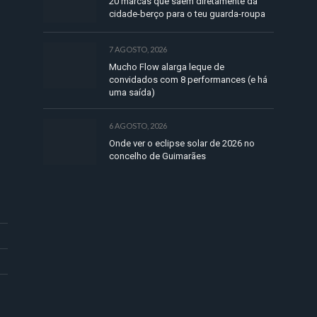
20 marcas que saem diretamente da
cidade-berço para o teu guarda-roupa
7 AGOSTO, 2026
Mucho Flow alarga leque de
convidados com 8 performances (e há
uma saída)
6 AGOSTO, 2026
Onde ver o eclipse solar de 2026 no
concelho de Guimarães