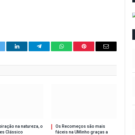
itter
LinkedIn
Telegram
WhatsApp
Pinterest
Email
iração na natureza, o
Os Recomeços são mais
es Clássico
fáceis na UMinho graças a