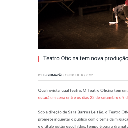
Teatro Oficina tem nova produção
BY
FPGUIMARÃES
ON
30 JULHO, 2022
Qual revista, qual teatro. O Teatro Oficina tem um
estará em cena entre os dias 22 de setembro e 9 
Sob a direção de
Sara Barros Leitão
, o Teatro Ofi
promete inquietar o público com o tema da migraç
e o título estão escolhidos, tempo é para a dramat