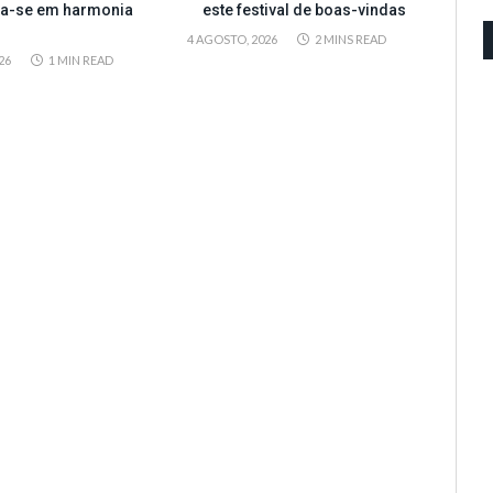
ta-se em harmonia
este festival de boas-vindas
4 AGOSTO, 2026
2 MINS READ
26
1 MIN READ