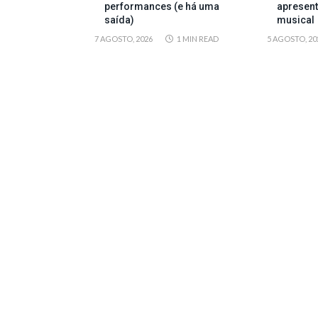
performances (e há uma
apresen
saída)
musical
7 AGOSTO, 2026
1 MIN READ
5 AGOSTO, 20