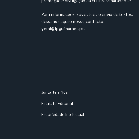
promoção e divulgação da cultura vimaranense.
Para informações, sugestões e envio de textos,
deixamos aqui o nosso contacto:
geral@fpguimaraes.pt
.
Junta-te a Nós
Estatuto Editorial
Propriedade Intelectual