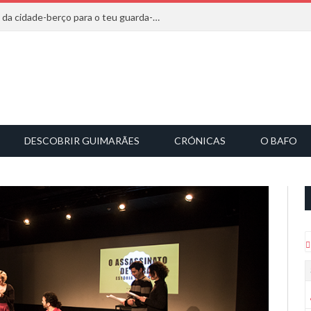
20 marcas que saem diretamente da cidade-berço para o teu guarda-roupa
DESCOBRIR GUIMARÃES
CRÓNICAS
O BAFO