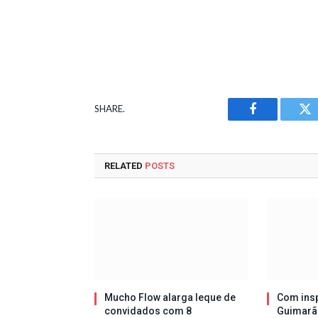
SHARE.
Facebook
Tw
RELATED
POSTS
Mucho Flow alarga leque de
Com insp
convidados com 8
Guimarã