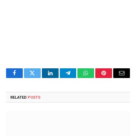
Facebook
Twitter
LinkedIn
Telegram
WhatsApp
Pinterest
Email
RELATED
POSTS