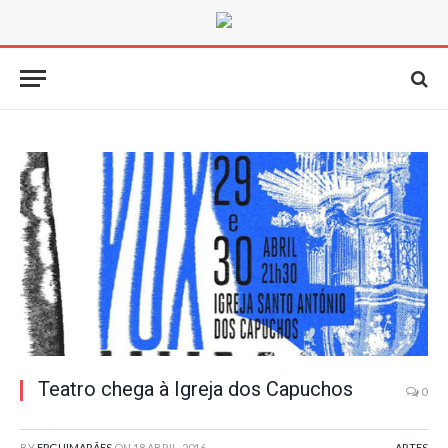
Teatro chega à Igreja dos Capuchos
0
BY
FPGUIMARÃES
ON
18 ABRIL, 2016
ARTES