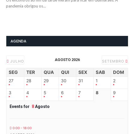
Os encontros ao fim da tarde vieram para ficar em Guimarães. A
pandemia obrigou os…
AGENDA
AGOSTO 2026
JULHO
SETEMBRO
SEG
TER
QUA
QUI
SEX
SAB
DOM
27
28
29
30
31
1
2
3
4
5
6
7
8
9
Events for
8
Agosto
0:00 - 18:00