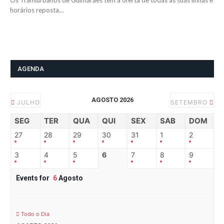
Os Transurbanos de Guimarães têm a oferta de todas as suas linhas e
horários reposta…
AGENDA
AGOSTO 2026
JULHO
SETEMBRO
SEG
TER
QUA
QUI
SEX
SAB
DOM
27
28
29
30
31
1
2
3
4
5
6
7
8
9
Events for
6
Agosto
Todo o Dia