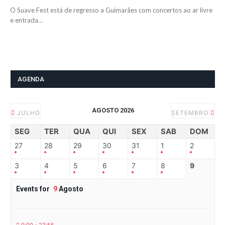
O Suave Fest está de regresso a Guimarães com concertos ao ar livre
e entrada…
AGENDA
AGOSTO 2026
JULHO
SETEMBRO
SEG
TER
QUA
QUI
SEX
SAB
DOM
27
28
29
30
31
1
2
3
4
5
6
7
8
9
Events for
9
Agosto