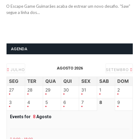
O Escape Game Guimarães acaba de estrear um novo desafio. “Saw”
segue a linha dos…
AGENDA
AGOSTO 2026
JULHO
SETEMBRO
SEG
TER
QUA
QUI
SEX
SAB
DOM
27
28
29
30
31
1
2
3
4
5
6
7
8
9
Events for
8
Agosto