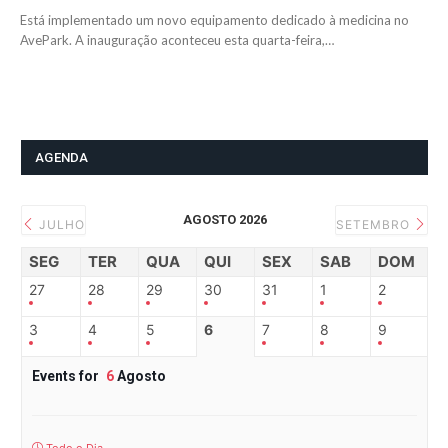
Está implementado um novo equipamento dedicado à medicina no
AvePark. A inauguração aconteceu esta quarta-feira,…
AGENDA
AGOSTO 2026
JULHO
SETEMBRO
SEG
TER
QUA
QUI
SEX
SAB
DOM
27
28
29
30
31
1
2
3
4
5
6
7
8
9
Events for
6
Agosto