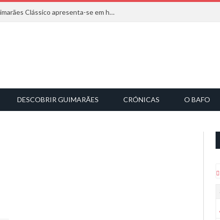
Com inspiração na natureza, o Guimarães Clássico apresenta-se em harmonia musical
DESCOBRIR GUIMARÃES
CRÓNICAS
O BAFO