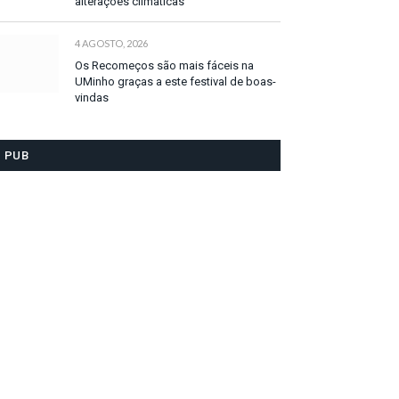
alterações climáticas
4 AGOSTO, 2026
Os Recomeços são mais fáceis na
UMinho graças a este festival de boas-
vindas
PUB