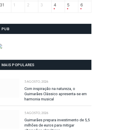
31
1
2
3
4
5
6
PUB
MAIS POPULARES
5 AGOSTO, 2026
Com inspiração na natureza, o
Guimarães Clássico apresenta-se em
harmonia musical
5 AGOSTO, 2026
Guimarães prepara investimento de 5,5
milhões de euros para mitigar