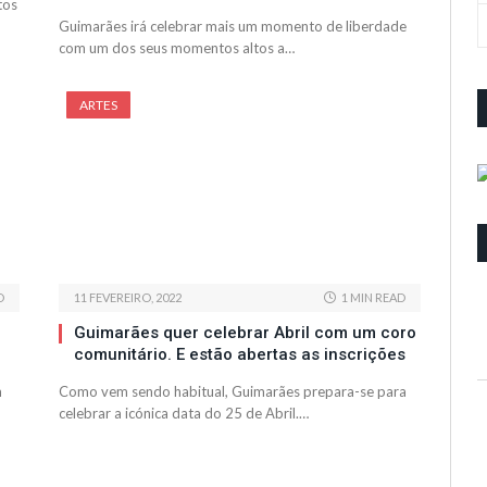
tos
Guimarães irá celebrar mais um momento de liberdade
com um dos seus momentos altos a…
ARTES
D
11 FEVEREIRO, 2022
1 MIN READ
Guimarães quer celebrar Abril com um coro
comunitário. E estão abertas as inscrições
m
Como vem sendo habitual, Guimarães prepara-se para
celebrar a icónica data do 25 de Abril.…