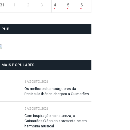
31
1
2
3
4
5
6
PUB
MAIS POPULARES
6 AGOSTO, 2026
Os melhores hambúrgueres da
Península Ibérica chegam a Guimarães
5 AGOSTO, 2026
Com inspiração na natureza, o
Guimarães Clássico apresenta-se em
harmonia musical