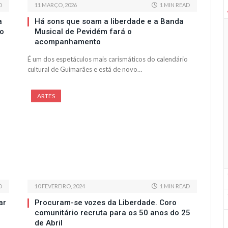
D
11 MARÇO, 2026
1 MIN READ
a
Há sons que soam a liberdade e a Banda
io
Musical de Pevidém fará o
acompanhamento
É um dos espetáculos mais carismáticos do calendário
cultural de Guimarães e está de novo…
ARTES
D
10 FEVEREIRO, 2024
1 MIN READ
ar
Procuram-se vozes da Liberdade. Coro
comunitário recruta para os 50 anos do 25
de Abril