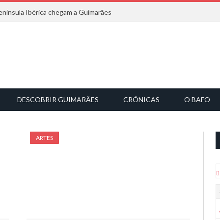
nínsula Ibérica chegam a Guimarães
DESCOBRIR GUIMARÃES
CRÓNICAS
O BAFO
ARTES