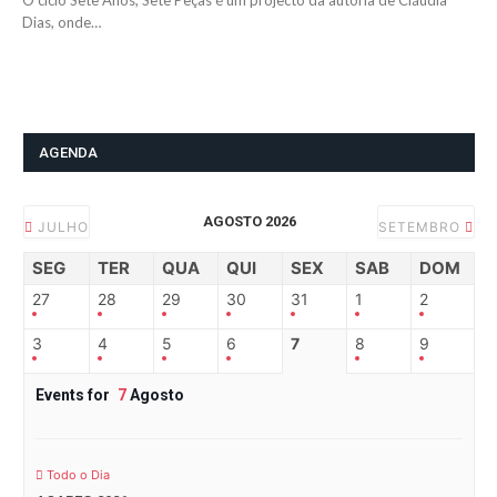
O ciclo Sete Anos, Sete Peças é um projecto da autoria de Cláudia
Dias, onde…
AGENDA
AGOSTO 2026
JULHO
SETEMBRO
SEG
TER
QUA
QUI
SEX
SAB
DOM
27
28
29
30
31
1
2
3
4
5
6
7
8
9
Events for
7
Agosto
Todo o Dia