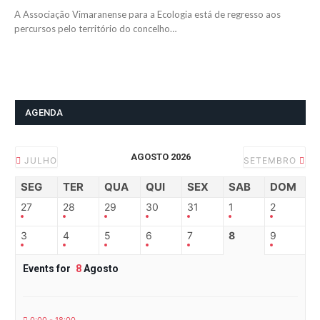
A Associação Vimaranense para a Ecologia está de regresso aos
percursos pelo território do concelho…
AGENDA
AGOSTO 2026
JULHO
SETEMBRO
SEG
TER
QUA
QUI
SEX
SAB
DOM
27
28
29
30
31
1
2
3
4
5
6
7
8
9
Events for
8
Agosto