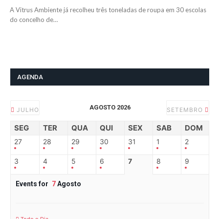
A Vitrus Ambiente já recolheu três toneladas de roupa em 30 escolas
do concelho de…
AGENDA
AGOSTO 2026
JULHO
SETEMBRO
SEG
TER
QUA
QUI
SEX
SAB
DOM
27
28
29
30
31
1
2
3
4
5
6
7
8
9
Events for
7
Agosto