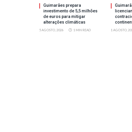
Guimarães prepara
Guimarã
investimento de 5,5 milhões
licencia
de euros para mitigar
contraci
alterações climáticas
continen
5 AGOSTO, 2026
1 MIN READ
1 AGOSTO, 20