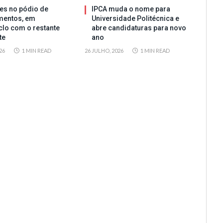
es no pódio de
IPCA muda o nome para
mentos, em
Universidade Politécnica e
clo com o restante
abre candidaturas para novo
te
ano
26
1 MIN READ
26 JULHO, 2026
1 MIN READ