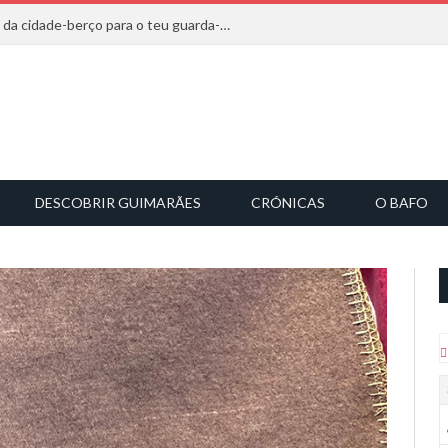
20 marcas que saem diretamente da cidade-berço para o teu guarda-roupa
DESCOBRIR GUIMARÃES
CRÓNICAS
O BAFO