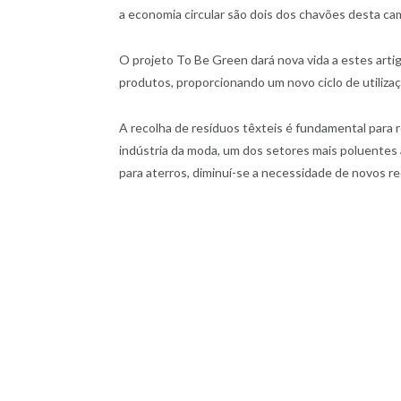
a economia circular são dois dos chavões desta c
O projeto To Be Green dará nova vida a estes art
produtos, proporcionando um novo ciclo de utilizaçã
A recolha de resíduos têxteis é fundamental para r
indústria da moda, um dos setores mais poluentes a n
para aterros, diminuí-se a necessidade de novos r