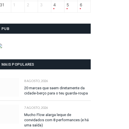
31
1
2
3
4
5
6
PUB
MAIS POPULARES
8 AGOSTO, 2026
20 marcas que saem diretamente da
cidade-berço para o teu guarda-roupa
7 AGOSTO, 2026
Mucho Flow alarga leque de
convidados com 8 performances (e há
uma saída)