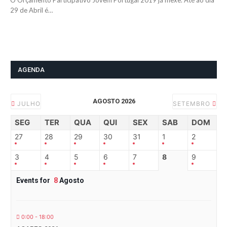
O Orçamento Participativo Jovem Portugal 2019 já mexe. Até ao dia
29 de Abril é…
AGENDA
AGOSTO 2026
JULHO
SETEMBRO
SEG
TER
QUA
QUI
SEX
SAB
DOM
27
28
29
30
31
1
2
3
4
5
6
7
8
9
Events for
8
Agosto
0:00 - 18:00