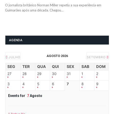
O jornalista britânico Norman Miller repetiu a sua experiência em
Guimarães após uma década. Chegou…
AGENDA
AGOSTO 2026
JULHO
SETEMBRO
SEG
TER
QUA
QUI
SEX
SAB
DOM
27
28
29
30
31
1
2
3
4
5
6
7
8
9
Events for
7
Agosto