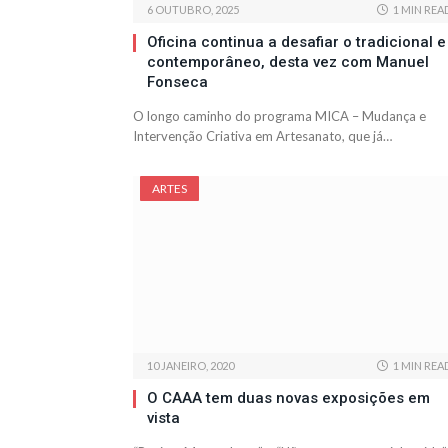
6 OUTUBRO, 2025
1 MIN REA
Oficina continua a desafiar o tradicional e
contemporâneo, desta vez com Manuel
Fonseca
O longo caminho do programa MICA – Mudança e
Intervenção Criativa em Artesanato, que já…
ARTES
10 JANEIRO, 2020
1 MIN REA
O CAAA tem duas novas exposições em
vista