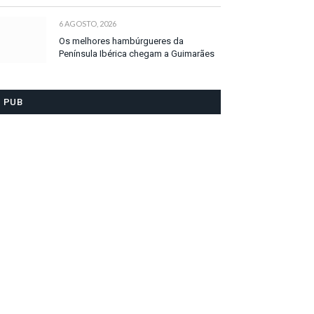
6 AGOSTO, 2026
Os melhores hambúrgueres da
Península Ibérica chegam a Guimarães
PUB