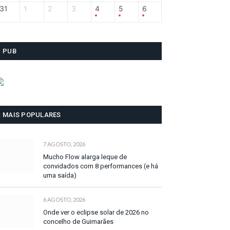
31
1
2
3
4
5
6
PUB
MAIS POPULARES
7 AGOSTO, 2026
Mucho Flow alarga leque de
convidados com 8 performances (e há
uma saída)
6 AGOSTO, 2026
Onde ver o eclipse solar de 2026 no
concelho de Guimarães