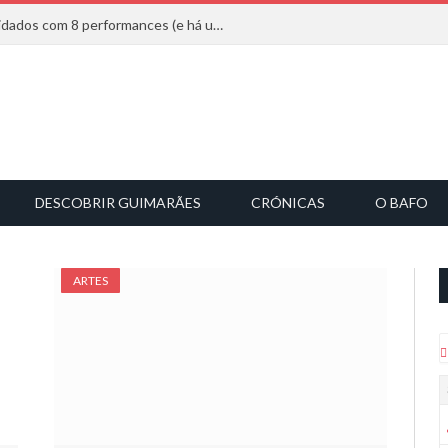
Mucho Flow alarga leque de convidados com 8 performances (e há uma saída)
DESCOBRIR GUIMARÃES
CRÓNICAS
O BAFO
ARTES