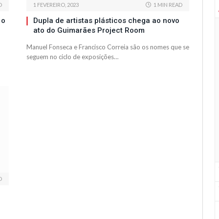
D
1 FEVEREIRO, 2023
1 MIN READ
 o
Dupla de artistas plásticos chega ao novo
ato do Guimarães Project Room
Manuel Fonseca e Francisco Correia são os nomes que se
seguem no ciclo de exposições…
D