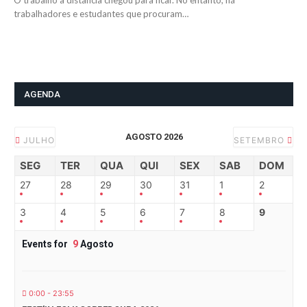
O trabalho à distância chegou para ficar. No entanto, há
trabalhadores e estudantes que procuram…
AGENDA
AGOSTO 2026
JULHO
SETEMBRO
SEG
TER
QUA
QUI
SEX
SAB
DOM
27
28
29
30
31
1
2
3
4
5
6
7
8
9
Events for
9
Agosto
0:00 - 23:55