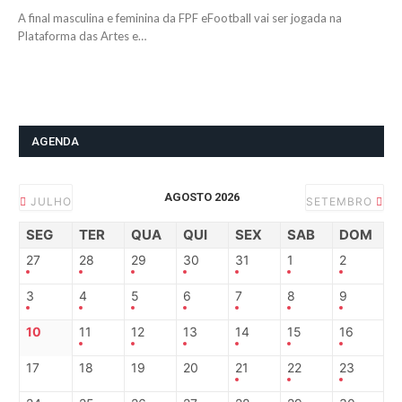
A final masculina e feminina da FPF eFootball vai ser jogada na
Plataforma das Artes e…
AGENDA
AGOSTO 2026
JULHO
SETEMBRO
SEG
TER
QUA
QUI
SEX
SAB
DOM
27
28
29
30
31
1
2
3
4
5
6
7
8
9
10
11
12
13
14
15
16
17
18
19
20
21
22
23