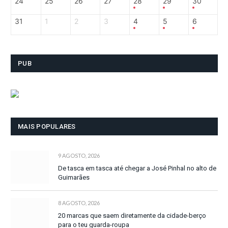
24
25
26
27
28
29
30
31
1
2
3
4
5
6
PUB
MAIS POPULARES
9 AGOSTO, 2026
De tasca em tasca até chegar a José Pinhal no alto de
Guimarães
8 AGOSTO, 2026
20 marcas que saem diretamente da cidade-berço
para o teu guarda-roupa