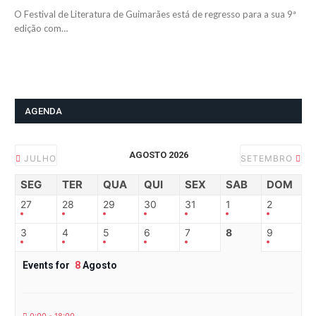
O Festival de Literatura de Guimarães está de regresso para a sua 9ª
edição com…
AGENDA
AGOSTO 2026
JULHO
SETEMBRO
SEG
TER
QUA
QUI
SEX
SAB
DOM
27
28
29
30
31
1
2
3
4
5
6
7
8
9
Events for
8
Agosto