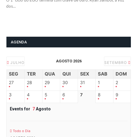
O 1º ciclo do EGO termina com chave de ouro. Ryan Sambol, a voz
dos…
AGENDA
AGOSTO 2026
JULHO
SETEMBRO
SEG
TER
QUA
QUI
SEX
SAB
DOM
27
28
29
30
31
1
2
3
4
5
6
7
8
9
Events for
7
Agosto
Todo o Dia