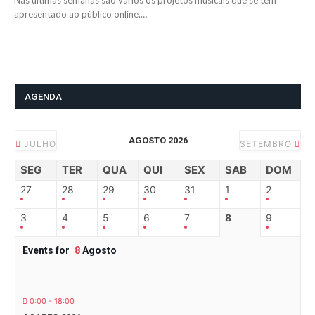
Nas últimas semanas são vários os projetos musicais que se têm
apresentado ao público online.…
AGENDA
AGOSTO 2026
JULHO
SETEMBRO
SEG
TER
QUA
QUI
SEX
SAB
DOM
27
28
29
30
31
1
2
3
4
5
6
7
8
9
Events for
8
Agosto
0:00 - 18:00