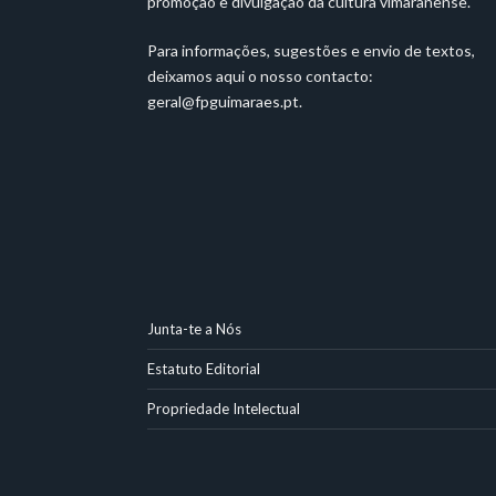
promoção e divulgação da cultura vimaranense.
Para informações, sugestões e envio de textos,
deixamos aqui o nosso contacto:
geral@fpguimaraes.pt
.
Junta-te a Nós
Estatuto Editorial
Propriedade Intelectual