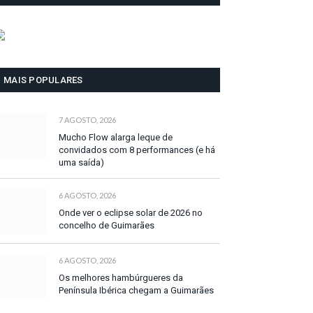
MAIS POPULARES
7 AGOSTO, 2026
Mucho Flow alarga leque de
convidados com 8 performances (e há
uma saída)
6 AGOSTO, 2026
Onde ver o eclipse solar de 2026 no
concelho de Guimarães
6 AGOSTO, 2026
Os melhores hambúrgueres da
Península Ibérica chegam a Guimarães