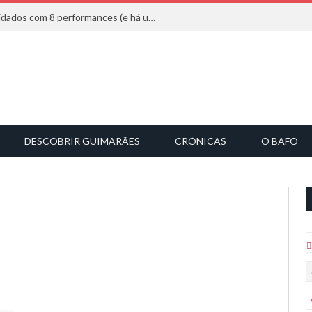
Mucho Flow alarga leque de convidados com 8 performances (e há uma saída)
DESCOBRIR GUIMARÃES
CRÓNICAS
O BAFO