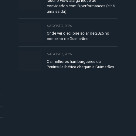
Mucho Flow alarga leque de
convidados com 8 performances (e há
uma saída)
6 AGOSTO, 2026
Onde ver o eclipse solar de 2026 no
concelho de Guimarães
6 AGOSTO, 2026
Os melhores hambúrgueres da
Península Ibérica chegam a Guimarães