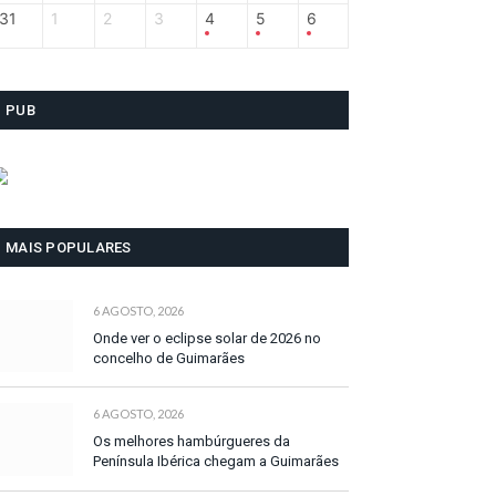
31
1
2
3
4
5
6
PUB
MAIS POPULARES
6 AGOSTO, 2026
Onde ver o eclipse solar de 2026 no
concelho de Guimarães
6 AGOSTO, 2026
Os melhores hambúrgueres da
Península Ibérica chegam a Guimarães