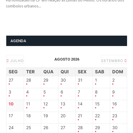
Há novidades na CP em relação às Linhas do Minho. Os horários dos
comboios urbanos…
AGENDA
AGOSTO 2026
JULHO
SETEMBRO
SEG
TER
QUA
QUI
SEX
SAB
DOM
27
28
29
30
31
1
2
3
4
5
6
7
8
9
10
11
12
13
14
15
16
17
18
19
20
21
22
23
24
25
26
27
28
29
30