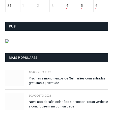
31
1
2
3
4
5
6
PUB
MAIS POPULARES
10 AGOSTO, 2026
Piscinas e monumentos de Guimarães com entradas
gratuitas à juventude
10 AGOSTO, 2026
Nova app desafia cidadãos a descobrir rotas verdes e
a contribuírem em comunidade