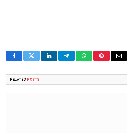
Facebook
Twitter
LinkedIn
Telegram
WhatsApp
Pinterest
Email
RELATED
POSTS