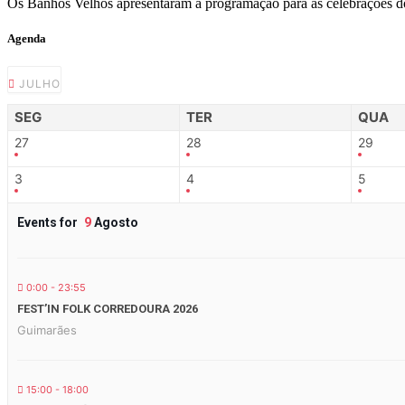
Os Banhos Velhos apresentaram a programação para as celebrações d
Agenda
JULHO
SEG
TER
QUA
27
28
29
3
4
5
Events for
9
Agosto
0:00 - 23:55
FEST’IN FOLK CORREDOURA 2026
Guimarães
15:00 - 18:00