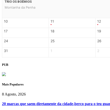
TRIO OS BOÉMIOS
Montanha da Penha
10
11
12
17
18
19
24
25
26
31
1
2
PUB
Mais Populares
8 Agosto, 2026
20 marcas que saem diretamente da cidade-berço para o teu gu