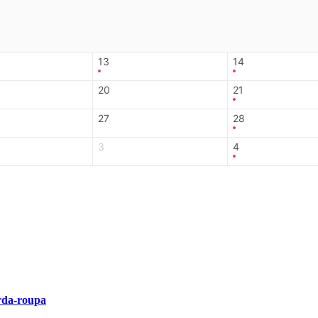
13
14
20
21
27
28
3
4
arda-roupa