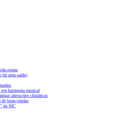
arda-roupa
e há uma saída)
marães
e em harmonia musical
tigar alterações climáticas
l de boas-vindas
a” da SIC