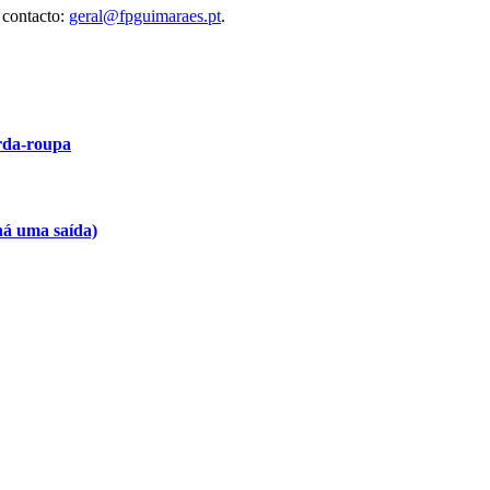
 contacto:
geral@fpguimaraes.pt
.
arda-roupa
há uma saída)