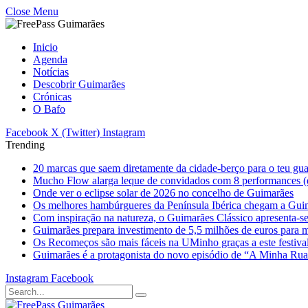
Close Menu
Inicio
Agenda
Notícias
Descobrir Guimarães
Crónicas
O Bafo
Facebook
X (Twitter)
Instagram
Trending
20 marcas que saem diretamente da cidade-berço para o teu gu
Mucho Flow alarga leque de convidados com 8 performances (
Onde ver o eclipse solar de 2026 no concelho de Guimarães
Os melhores hambúrgueres da Península Ibérica chegam a Gui
Com inspiração na natureza, o Guimarães Clássico apresenta-s
Guimarães prepara investimento de 5,5 milhões de euros para mi
Os Recomeços são mais fáceis na UMinho graças a este festiva
Guimarães é a protagonista do novo episódio de “A Minha Ru
Instagram
Facebook