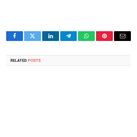
Facebook
Twitter
LinkedIn
Telegram
WhatsApp
Pinterest
Email
RELATED
POSTS