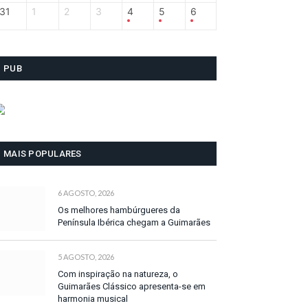
31
1
2
3
4
5
6
PUB
MAIS POPULARES
6 AGOSTO, 2026
Os melhores hambúrgueres da
Península Ibérica chegam a Guimarães
5 AGOSTO, 2026
Com inspiração na natureza, o
Guimarães Clássico apresenta-se em
harmonia musical