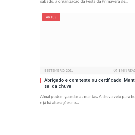
sábado, a organização da Festa da Primavera de…
ARTES
8 SETEMBRO, 2021
1 MIN REA
Abrigado e com teste ou certificado. Man
sai da chuva
Afinal podem guardar as mantas. A chuva veio para fi
e já há alterações no…