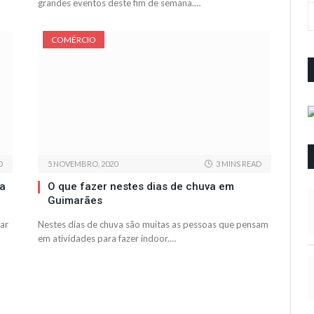
grandes eventos deste fim de semana.…
COMÉRCIO
D
5 NOVEMBRO, 2020
3 MINS READ
ta
O que fazer nestes dias de chuva em
Guimarães
car
Nestes dias de chuva são muitas as pessoas que pensam
em atividades para fazer indoor.…