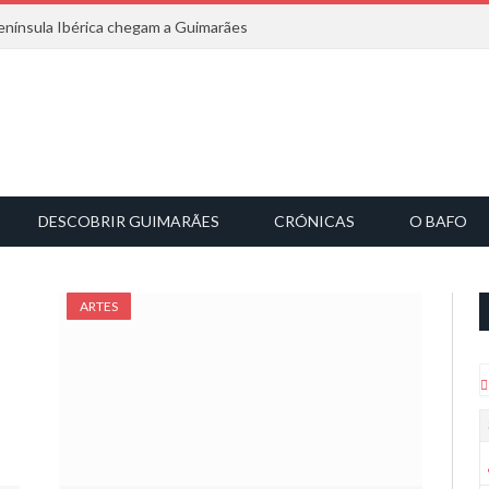
nínsula Ibérica chegam a Guimarães
DESCOBRIR GUIMARÃES
CRÓNICAS
O BAFO
ARTES